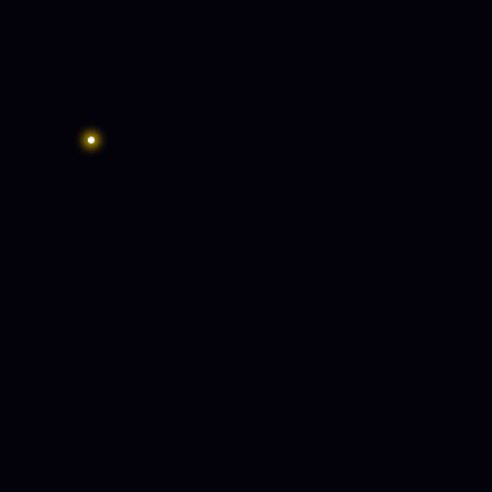
RANG JUGA!